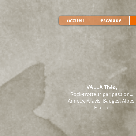
Accueil
escalade
VALLA Théo,
Rock-trotteur par passion...
Annecy, Aravis, Bauges, Alpes,
France