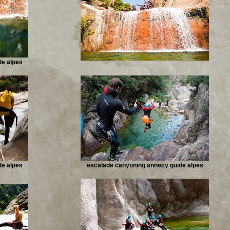
de alpes
de alpes
escalade canyoning annecy guide alpes