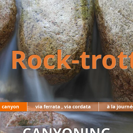
Rock-trot
canyon
via ferrata , via cordata
à la journé