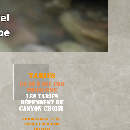
el
be
TARIFS
de 55 à 65€ par
personne
les tarifs
dépendent du
canyon choisi
Combinaison, sacs,
casque baudriers
fournis