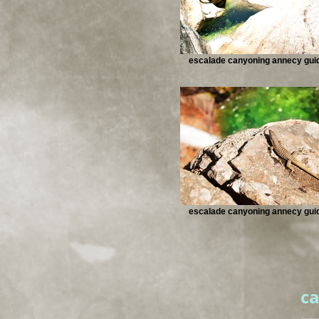
escalade canyoning annecy gui
escalade canyoning annecy gui
c