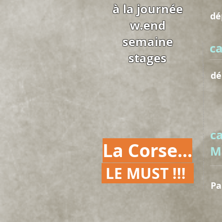
à la journée
dé
w.end
semaine
c
stages
dé
c
La Corse...
M
LE MUST !!!
Pa