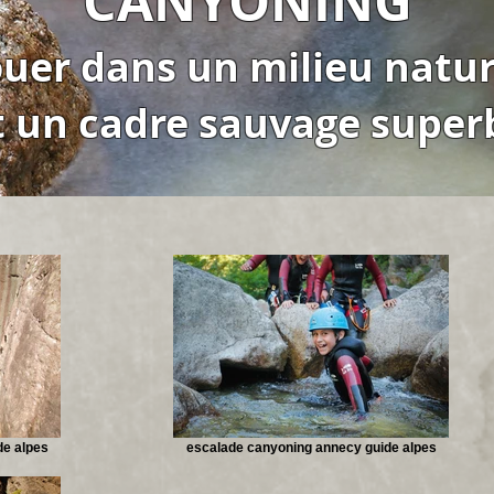
CANYONING
ouer dans un milieu natur
t un cadre
sauvage super
de alpes
escalade canyoning annecy guide alpes