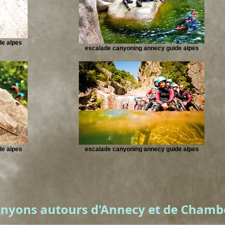
de alpes
escalade canyoning annecy guide alpes
de alpes
escalade canyoning annecy guide alpes
anyons autours d'Annecy et de Chamb