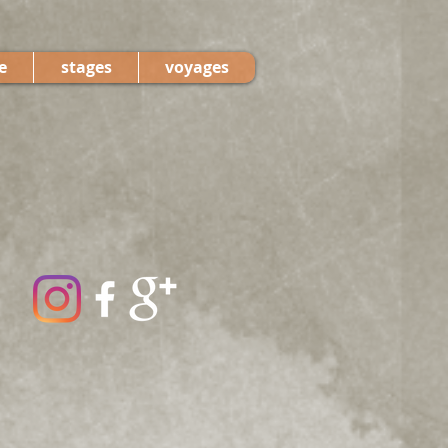
e
stages
voyages