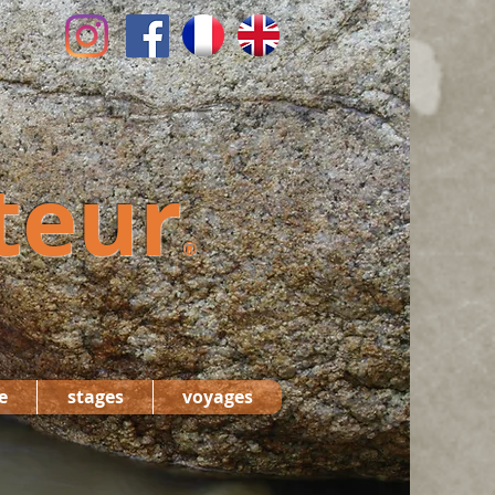
teur
®
e
stages
voyages