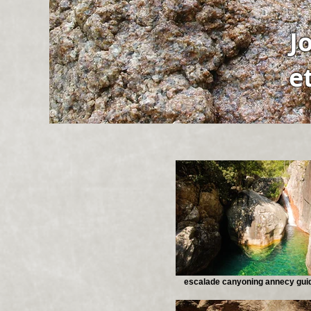
J
e
escalade canyoning annecy gui