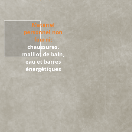
Matériel
personnel non
fourni:
chaussures,
maillot de bain,
eau et barres
énergétiques