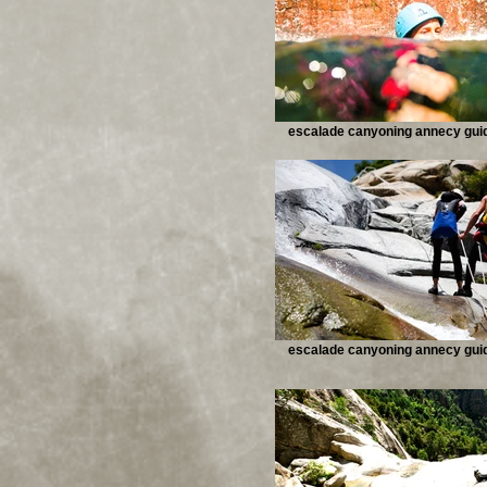
escalade canyoning annecy gui
escalade canyoning annecy gui